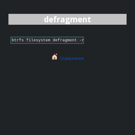
defragment
btrfs filesystem defragment -rvf /home
Содержание