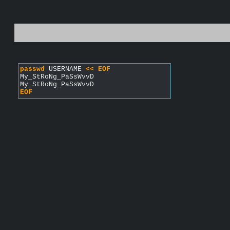
passwd
 USERNAME 
<< EOF
My_StRoNg_PaSsWvvD
My_StRoNg_PaSsWvvD
EOF