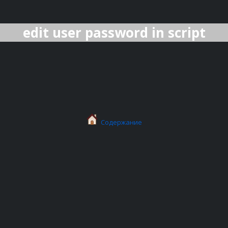
edit user password in script
Содержание