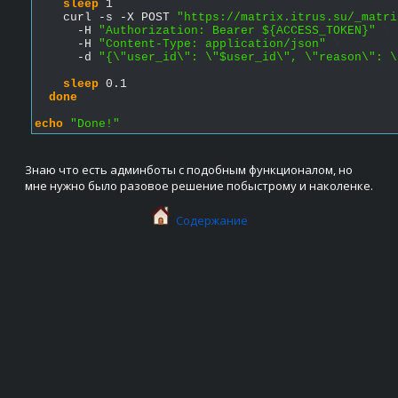
sleep
 1
    curl -s -X POST 
"https://matrix.itrus.su/_matri
      -H 
"Authorization: Bearer ${ACCESS_TOKEN}"
\
      -H 
"Content-Type: application/json"
\
      -d 
"{\"user_id\": \"$user_id\", \"reason\": \
sleep
 0.1
done
echo
"Done!"
Знаю что есть админботы с подобным функционалом, но 
мне нужно было разовое решение побыстрому и наколенке.
Содержание