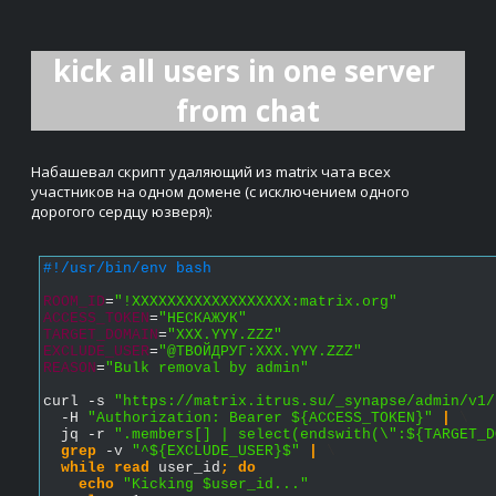
kick all users in one server 
from chat
Набашевал скрипт удаляющий из matrix чата всех 
участников на одном домене (с исключением одного 
дорогого сердцу юзверя):
#!/usr/bin/env bash
ROOM_ID
=
"!XXXXXXXXXXXXXXXXXX:matrix.org"
ACCESS_TOKEN
=
"НЕСКАЖУК"
TARGET_DOMAIN
=
"XXX.YYY.ZZZ"
EXCLUDE_USER
=
"@ТВОЙДРУГ:XXX.YYY.ZZZ"
REASON
=
"Bulk removal by admin"
curl -s 
"https://matrix.itrus.su/_synapse/admin/v1/
  -H 
"Authorization: Bearer ${ACCESS_TOKEN}"
|
\
  jq -r 
".members[] | select(endswith(\":${TARGET_D
grep
 -v 
"^${EXCLUDE_USER}$"
|
\
while
read
 user_id
;
do
echo
"Kicking $user_id..."