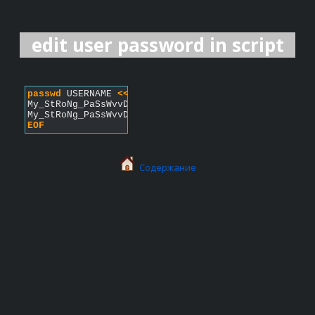
edit user password in script
passwd
 USERNAME 
<< EOF
My_StRoNg_PaSsWvvD
My_StRoNg_PaSsWvvD
EOF
Содержание